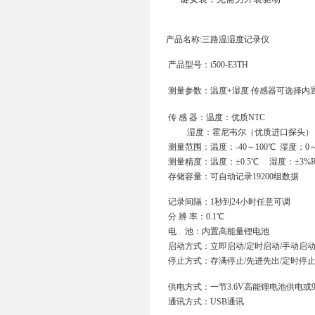
产品名称:三路温湿度记录仪
产品型号：i500-E3TH
测量参数：温度+湿度 传感器可选择内
传 感 器：温度：优质NTC
湿度：霍尼韦尔（优质进口探头）
测量范围：温度：-40～100℃ 湿度：0～
测量精度：温度：±0.5℃ 湿度：±3%
存储容量：可自动记录19200组数据
记录间隔：1秒到24小时任意可调
分 辨 率：0.1℃
电 池：内置高能量锂电池
启动方式：立即启动/定时启动/手动启
停止方式：存满停止/先进先出/定时停止
供电方式：一节3.6V高能锂电池供电或
通讯方式：USB通讯