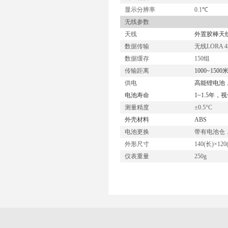
显示分辨率
0.1℃
无线参数
天线
外置胶棒天
数据传输
无线LORA 
数据缓存
150组
传输距离
1000~15
供电
高能锂电池
电池寿命
1~1.5年
测量精度
±0.5°C
外壳材料
ABS
电池更换
带有电池仓
外形尺寸
140(长)×12
仪表重量
250g